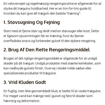
En velovervejet og regelmæssig rengøringsrutine er afgørende for at
styrke dit trægulvs holdbarhed. Her er en trin-for-trin guide til,
hvordan du kan give dit trægulv den bedste “træning”:
1. Støvsugning Og Fejning
Start med at fjerne støv og skidt med en støvsuger eller kost. Dette
er ligesom opvarmningen før en træning, hvor du fjerner
overfladiske snavs og forbereder gulvet til den dybere rengøring.
2. Brug Af Den Rette Rengøringsmiddel
Brugen af det rigtige rengøringsmiddel er afgørende for at undgå
skader på dit trægulv. Undgå produkter med stærke kemikalier, som
kan nedbryde gulvets finish. Overvej i stedet milde sæber eller
specialiserede produkter til trægulve.
3. Vrid Kluden Godt
En fugtig, men ikke gennemblødt klud, er bedst til at vaske trægulve.
For meget vand kan trænge ned i gulvet og føre til skader som
hævning og deformation.