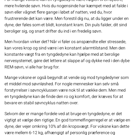
mere hvilende søvn. Hvis du nogensinde har kæmpet med at falde i
søvn eller vågnet flere gange i løbet af natten, ved du, hvor
frustrerende det kan være. Men forestil dig nu, at du ligger under en
dyne, der føles som et blidt, konstant kram. Din puls falder, dit sind
beroliger sig, og snart drifter du ind i en fredelig søvn.
Men hvordan virker det? Når vi føler os anspændte eller stressede,
kan vores krop og sind være i en konstant alarmtilstand. Men den
konstante vægt fra en tyngdedyne kan hjælpe med at berolige
nervesystemet, gøre det lettere at slappe af og dykke ned i den dybe
REM-søvn, vi alle har brug for.
Mange voksne er også begyndt at vende sig mod tyngdedyner som
et middel mod søvnløshed. For nogle mennesker kan selv små
forstyrrelser i søvncyklussen være nok til at vække dem. Men med
en tyngdedyne kan de finde den ro og komfort, der kræves for at
bevare en stabil søvncyklus natten over.
Selvom der er mange fordele ved at bruge en tyngdedyne, er det
vigtigt at vælge den rigtige. En god tommelfingerregel er at vælge en
dyne, der vejer omkring 10% af din kropsvægt. For voksne kan dette
være mellem 6-12 kg, afhængigt af personlig præference og