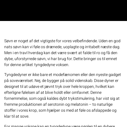
Søvn er noget af det vigtigste for vores velbefindende. Uden en god
nats søvn kan vi føle os drænede, uoplagte og irritabelt næste dag.
Men i en travl hverdag kan det være svært at falde til ro og få den
dybe, uforstyrrede søvn, vi har brug for. Dette bringer os til emnet
for denne artikel:
tyngdedyne voksen
.
Tyngdedyner er ikke bare et modefænomen eller den nyeste gadget
på soveværelset. Nej, de bygger på solid videnskab. Disse dyner er
designet til at udøve et jævnt tryk over hele kroppen, hvilket kan
efterligne følelsen af at blive holdt eller omfavnet. Denne
fornemmelse, som også kaldes dybt trykstimulering, har vist sig at
fremme produktionen af serotonin og melatonin – to naturlige
stoffer i vores krop, som hjælper os med at føle os afslappede og
klar til at sove.
For mange voksne kan en tyngdedyne være nøglen til en dybere,