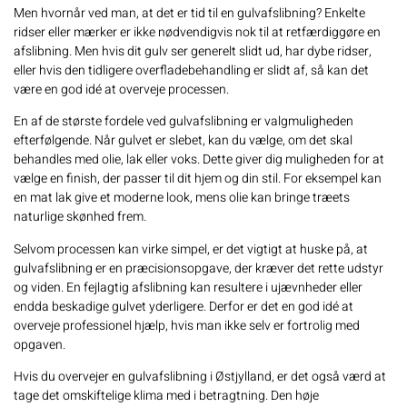
Men hvornår ved man, at det er tid til en gulvafslibning? Enkelte
ridser eller mærker er ikke nødvendigvis nok til at retfærdiggøre en
afslibning. Men hvis dit gulv ser generelt slidt ud, har dybe ridser,
eller hvis den tidligere overfladebehandling er slidt af, så kan det
være en god idé at overveje processen.
En af de største fordele ved gulvafslibning er valgmuligheden
efterfølgende. Når gulvet er slebet, kan du vælge, om det skal
behandles med olie, lak eller voks. Dette giver dig muligheden for at
vælge en finish, der passer til dit hjem og din stil. For eksempel kan
en mat lak give et moderne look, mens olie kan bringe træets
naturlige skønhed frem.
Selvom processen kan virke simpel, er det vigtigt at huske på, at
gulvafslibning er en præcisionsopgave, der kræver det rette udstyr
og viden. En fejlagtig afslibning kan resultere i ujævnheder eller
endda beskadige gulvet yderligere. Derfor er det en god idé at
overveje professionel hjælp, hvis man ikke selv er fortrolig med
opgaven.
Hvis du overvejer en gulvafslibning i Østjylland, er det også værd at
tage det omskiftelige klima med i betragtning. Den høje