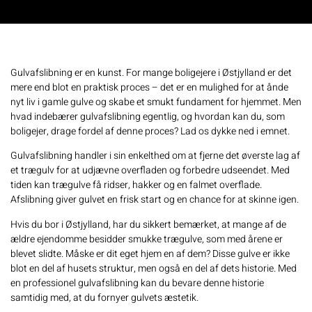
Gulvafslibning er en kunst. For mange boligejere i Østjylland er det
mere end blot en praktisk proces – det er en mulighed for at ånde
nyt liv i gamle gulve og skabe et smukt fundament for hjemmet. Men
hvad indebærer gulvafslibning egentlig, og hvordan kan du, som
boligejer, drage fordel af denne proces? Lad os dykke ned i emnet.
Gulvafslibning handler i sin enkelthed om at fjerne det øverste lag af
et trægulv for at udjævne overfladen og forbedre udseendet. Med
tiden kan trægulve få ridser, hakker og en falmet overflade.
Afslibning giver gulvet en frisk start og en chance for at skinne igen.
Hvis du bor i Østjylland, har du sikkert bemærket, at mange af de
ældre ejendomme besidder smukke trægulve, som med årene er
blevet slidte. Måske er dit eget hjem en af dem? Disse gulve er ikke
blot en del af husets struktur, men også en del af dets historie. Med
en professionel gulvafslibning kan du bevare denne historie
samtidig med, at du fornyer gulvets æstetik.